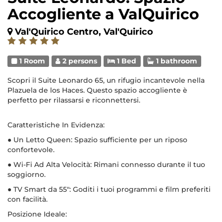
Accogliente a ValQuirico
Val'Quirico Centro, Val'Quirico
1 Room
2 persons
1 Bed
1 bathroom
Scopri il Suite Leonardo 65, un rifugio incantevole nella
Plazuela de los Haces. Questo spazio accogliente è
perfetto per rilassarsi e riconnettersi.
Caratteristiche In Evidenza:
● Un Letto Queen: Spazio sufficiente per un riposo
confortevole.
● Wi-Fi Ad Alta Velocità: Rimani connesso durante il tuo
soggiorno.
● TV Smart da 55": Goditi i tuoi programmi e film preferiti
con facilità.
Posizione Ideale: