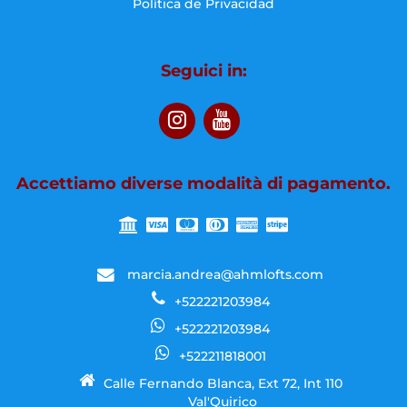
Política de Privacidad
Seguici in:
Accettiamo diverse modalità di pagamento.
marcia.andrea@ahmlofts.com
+522221203984
+522221203984
+522211818001
Calle Fernando Blanca, Ext 72, Int 110
Val'Quirico