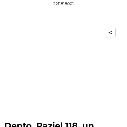
2211818001
Depto. Raziel 118, un