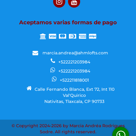
Aceptamos varias formas de pago
marcia.andrea@ahmlofts.com
+522221203984
+522221203984
+522211818001
Calle Fernando Blanca, Ext 72, Int 110
Val'Quirico
Nativitas, Tlaxcala, CP 90733
© Copyright 2024-2026 by Marcia Andréa Rodrigues
Sodre. All rights reserved.