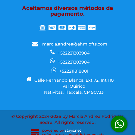
Aceitamos diversos métodos de
pagamento.
marcia.andrea@ahmlofts.com
+522221203984
+522221203984
+522211818001
Calle Fernando Blanca, Ext 72, Int 110
Val'Quirico
Nativitas, Tlaxcala, CP 90733
© Copyright 2024-2026 by Marcia Andréa Rodrigues
Sodre. All rights reserved.
powered by
stays.net
software de aluguel de temporada