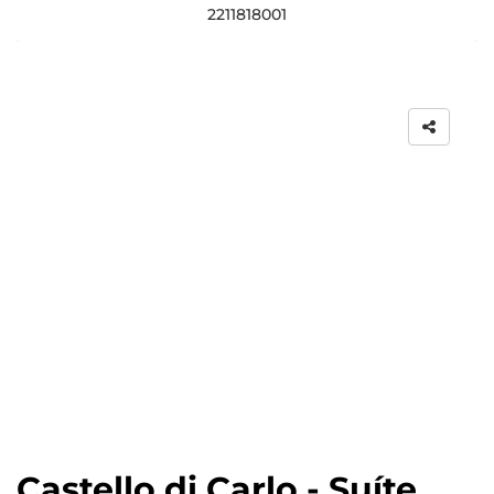
2211818001
Castello di Carlo - Suíte