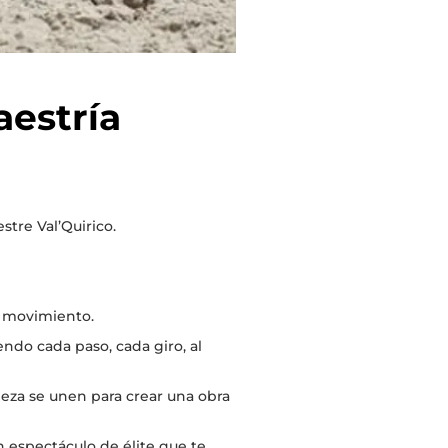
aestría
stre Val’Quirico.
n movimiento.
endo cada paso, cada giro, al
deza se unen para crear una obra
n espectáculo de élite que te