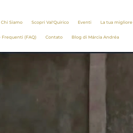
Chi Siamo
Scopri Val'Quirico
Eventi
La tua miglior
Castello di 
Frequenti (FAQ)
Contato
Blog di Márcia Andréa
El Corazón d
La Bella Ital
Romulus et