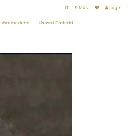
IT
$ MXN
Login
e sistemazione
I Nostri Preferiti
Carlo
e Val'Quirico
ia
 Remus