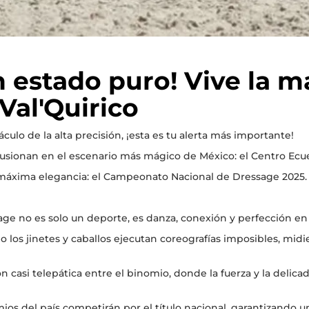
 estado puro! Vive la m
Val'Quirico
áculo de la alta precisión, ¡esta es tu alerta más importante!
e fusionan en el escenario más mágico de México: el Centro Ecue
a máxima elegancia: el Campeonato Nacional de Dressage 2025.
sage no es solo un deporte, es danza, conexión y perfección e
 los jinetes y caballos ejecutan coreografías imposibles, midi
n casi telepática entre el binomio, donde la fuerza y la delica
os del país competirán por el título nacional, garantizando u