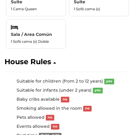
Suite
Suite
1 Cama Queen
1 Sofá cama (s)
Sala / Area Común
1 Sofá cama (s) Doble
House Rules
Suitable for children (from 2 to 12 years)
yes
Suitable for infants (under 2 years)
yes
Baby cribs available
no
Smoking allowed in the room
no
Pets allowed
no
Events allowed
no