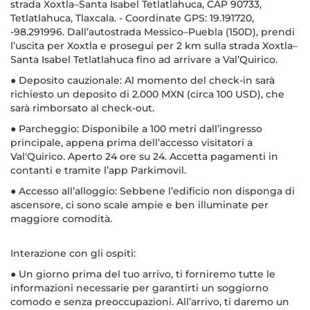
strada Xoxtla–Santa Isabel Tetlatlahuca, CAP 90733,
Tetlatlahuca, Tlaxcala. - Coordinate GPS: 19.191720,
-98.291996. Dall’autostrada Messico–Puebla (150D), prendi
l’uscita per Xoxtla e prosegui per 2 km sulla strada Xoxtla–
Santa Isabel Tetlatlahuca fino ad arrivare a Val’Quirico.
● Deposito cauzionale: Al momento del check-in sarà
richiesto un deposito di 2.000 MXN (circa 100 USD), che
sarà rimborsato al check-out.
● Parcheggio: Disponibile a 100 metri dall’ingresso
principale, appena prima dell’accesso visitatori a
Val'Quirico. Aperto 24 ore su 24. Accetta pagamenti in
contanti e tramite l’app Parkimovil.
● Accesso all’alloggio: Sebbene l’edificio non disponga di
ascensore, ci sono scale ampie e ben illuminate per
maggiore comodità.
Interazione con gli ospiti:
● Un giorno prima del tuo arrivo, ti forniremo tutte le
informazioni necessarie per garantirti un soggiorno
comodo e senza preoccupazioni. All’arrivo, ti daremo un