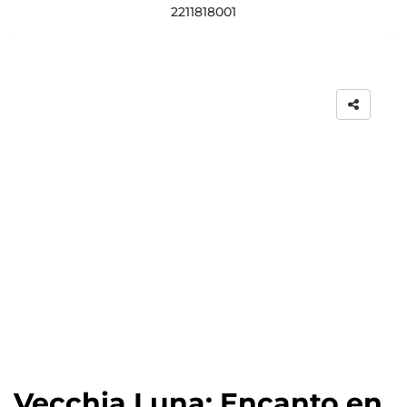
2211818001
Vecchia Luna: Encanto en