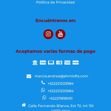
Política de Privacidad
Encuéntranos en:
Aceptamos varias formas de pago
marcia.andrea@ahmlofts.com
+522221203984
+522221203984
+522211818001
Calle Fernando Blanca, Ext 72, Int 110
Val'Quirico