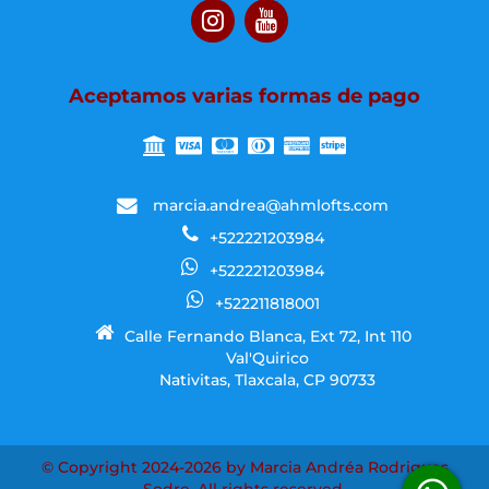
Aceptamos varias formas de pago
marcia.andrea@ahmlofts.com
+522221203984
+522221203984
+522211818001
Calle Fernando Blanca, Ext 72, Int 110
Val'Quirico
Nativitas, Tlaxcala, CP 90733
© Copyright 2024-2026 by Marcia Andréa Rodrigues