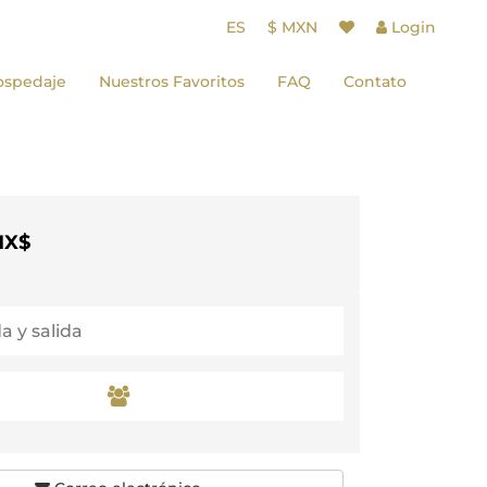
ES
$ MXN
Login
ospedaje
Nuestros Favoritos
FAQ
Contato
'Quirico
us
MX$