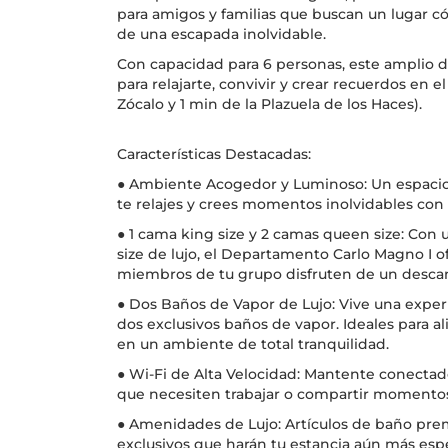
para amigos y familias que buscan un lugar c
de una escapada inolvidable.
Con capacidad para 6 personas, este amplio
para relajarte, convivir y crear recuerdos en e
Zócalo y 1 min de la Plazuela de los Haces).
Características Destacadas:
● Ambiente Acogedor y Luminoso: Un espacio l
te relajes y crees momentos inolvidables con 
● 1 cama king size y 2 camas queen size: Con
size de lujo, el Departamento Carlo Magno I o
miembros de tu grupo disfruten de un descan
● Dos Baños de Vapor de Lujo: Vive una exper
dos exclusivos baños de vapor. Ideales para a
en un ambiente de total tranquilidad.
● Wi-Fi de Alta Velocidad: Mantente conectado
que necesiten trabajar o compartir momentos 
● Amenidades de Lujo: Artículos de baño prem
exclusivos que harán tu estancia aún más espe