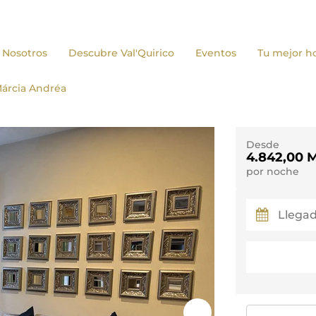
Nosotros
Descubre Val'Quirico
Eventos
Tu mejor h
Castello di Carlo
árcia Andréa
El Corazón de Val
La Bella Italia
Romulus et Rem
Desde
4.842,00 
por noche