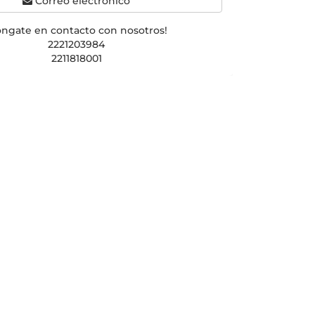
Correo electrónico
óngate en contacto con nosotros!
2221203984
2211818001