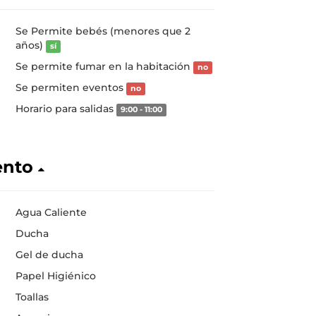
Se Permite bebés (menores que 2
años)
sí
Se permite fumar en la habitación
no
Se permiten eventos
no
Horario para salidas
9:00 - 11:00
ento
Agua Caliente
Ducha
Gel de ducha
Papel Higiénico
Toallas