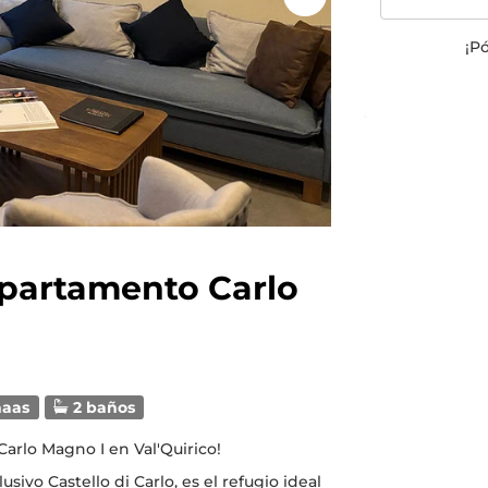
¡P
Departamento Carlo
aas
2 baños
arlo Magno I en Val'Quirico!
ivo Castello di Carlo, es el refugio ideal