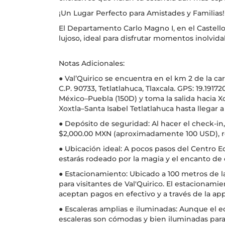
¡Un Lugar Perfecto para Amistades y Familias!
El Departamento Carlo Magno I, en el Castell
lujoso, ideal para disfrutar momentos inolvida
Notas Adicionales:
● Val’Quirico se encuentra en el km 2 de la car
C.P. 90733, Tetlatlahuca, Tlaxcala. GPS: 19.19172
México–Puebla (150D) y toma la salida hacia Xo
Xoxtla–Santa Isabel Tetlatlahuca hasta llegar a 
● Depósito de seguridad: Al hacer el check-in,
$2,000.00 MXN (aproximadamente 100 USD), 
● Ubicación ideal: A pocos pasos del Centro E
estarás rodeado por la magia y el encanto de 
● Estacionamiento: Ubicado a 100 metros de la
para visitantes de Val'Quirico. El estacionamie
aceptan pagos en efectivo y a través de la ap
● Escaleras amplias e iluminadas: Aunque el ed
escaleras son cómodas y bien iluminadas par