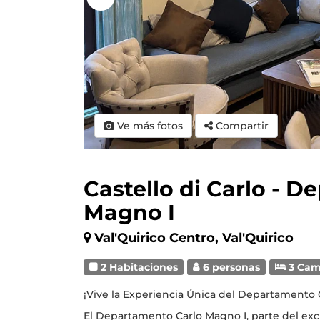
Ve más fotos
Compartir
Castello di Carlo - 
Magno I
Val'Quirico Centro, Val'Quirico
2 Habitaciones
6 personas
3 Cam
¡Vive la Experiencia Única del Departamento C
El Departamento Carlo Magno I, parte del exclus